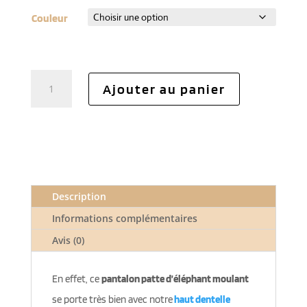
Couleur
quantité
Ajouter au panier
de
Pantalon
patte
d'éléphant
moulant
Description
Informations complémentaires
Avis (0)
En effet, ce
pantalon patte d’éléphant moulant
se porte très bien avec notre
haut dentelle