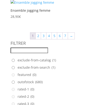
Ensemble jogging femme
28,90
€
1
2
3
4
5
6
7
→
FILTRER
exclude-from-catalog
(1)
exclude-from-search
(1)
featured
(0)
outofstock
(680)
rated-1
(0)
rated-2
(0)
rated-3
(0)