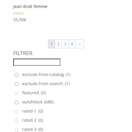
Jean droit femme
Note
35,90
€
5.00
sur 5
1
2
3
4
→
FILTRER
exclude-from-catalog
(1)
exclude-from-search
(1)
featured
(0)
outofstock
(680)
rated-1
(0)
rated-2
(0)
rated-3
(0)