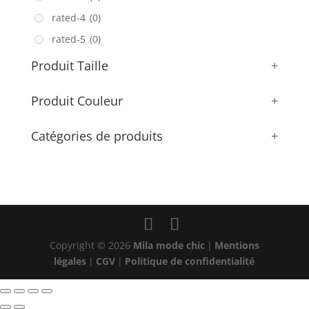
rated-4
(0)
rated-5
(0)
Produit Taille
+
Produit Couleur
+
Catégories de produits
+
Copyright © 2026
Mila mode chic
|
Mentions
légales
|
CGV
|
Politique de confidentialité