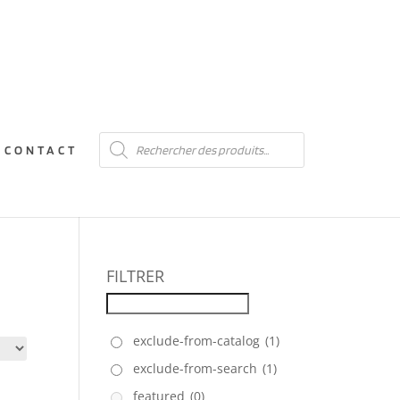
Recherche
CONTACT
de
produits
FILTRER
exclude-from-catalog
(1)
exclude-from-search
(1)
featured
(0)