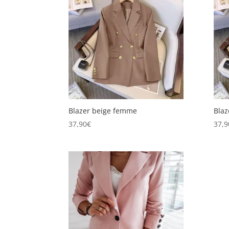
Blazer beige femme
Blaz
37,90
€
37,9