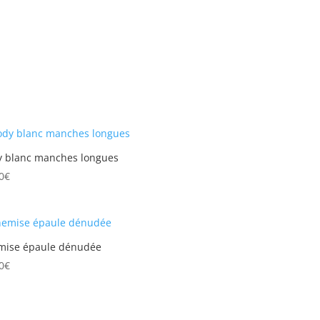
y blanc manches longues
0
€
mise épaule dénudée
0
€