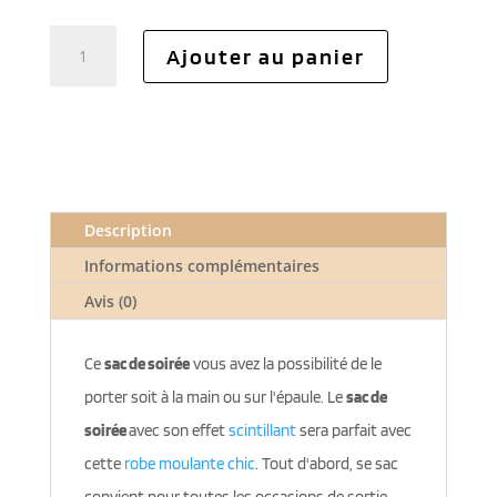
quantité
Ajouter au panier
de
Sac
de
soirée
Description
Informations complémentaires
Avis (0)
Ce
sac de soirée
vous avez la possibilité de le
porter soit à la main ou sur l'épaule. Le
sac de
soirée
avec son effet
scintillant
sera parfait avec
cette
robe moulante chic
. Tout d'abord, se sac