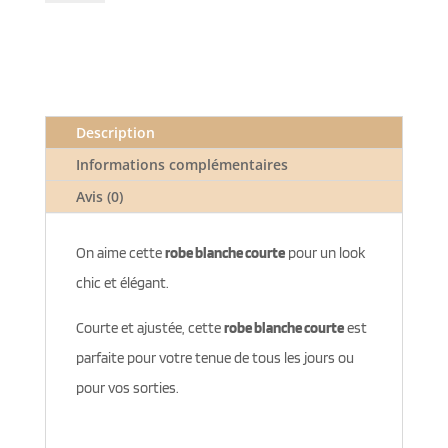
Robe
blanche
courte
Description
Informations complémentaires
Avis (0)
On aime cette
robe blanche courte
pour un look
chic et élégant.
Courte et ajustée, cette
robe blanche courte
est
parfaite pour votre tenue de tous les jours ou
pour vos sorties.