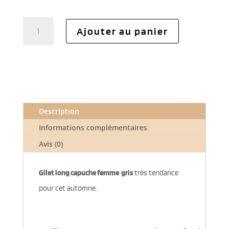
quantité
Ajouter au panier
de
Gilet
long
capuche
femme
gris
Description
Informations complémentaires
Avis (0)
Gilet long capuche femme gris
très tendance
pour cet automne.