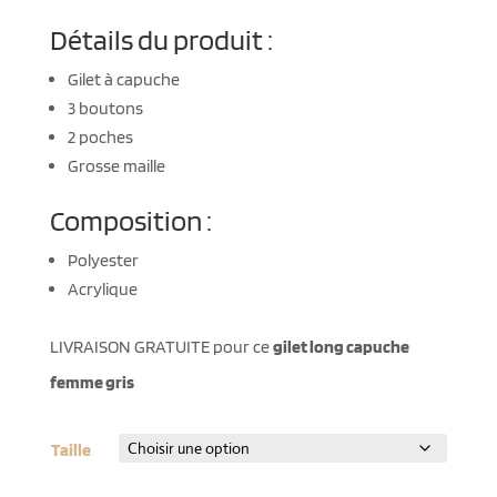
Détails du produit :
Gilet à capuche
3 boutons
2 poches
Grosse maille
Composition :
Polyester
Acrylique
LIVRAISON GRATUITE pour ce
gilet long capuche
femme gris
Taille