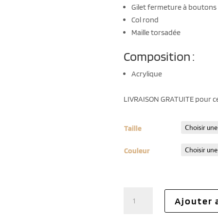
Gilet fermeture à boutons
Col rond
Maille torsadée
Composition :
Acrylique
LIVRAISON GRATUITE pour c
Taille
Couleur
quantité
Ajouter 
de
Cardigan