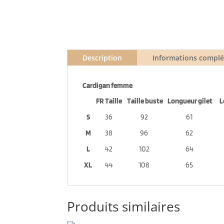
Description
Informations compl
Cardigan femme
FR Taille
Taille buste
Longueur gilet
L
S
36
92
61
M
38
96
62
L
42
102
64
XL
44
108
65
Produits similaires