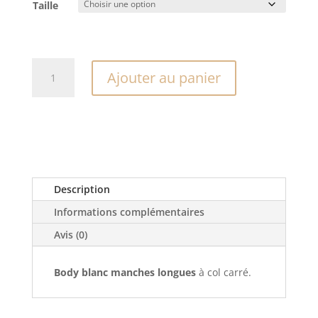
Taille
quantité
Ajouter au panier
de
Body
blanc
manches
longues
Description
Informations complémentaires
Avis (0)
Body blanc manches longues
à col carré.