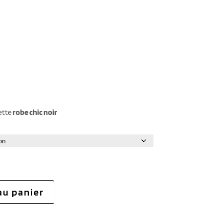
ette
robe chic noir
au panier