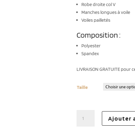
Robe droite col V
Manches longues à voile
Voiles pailletés
Composition :
Polyester
Spandex
LIVRAISON GRATUITE pour c
Taille
quantité
Ajouter 
de
Robe
chic