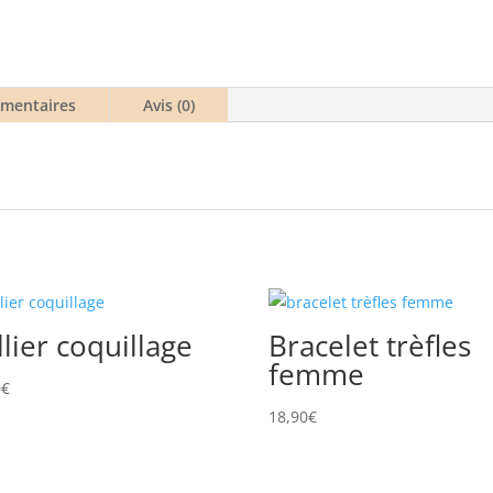
noir
émentaires
Avis (0)
llier coquillage
Bracelet trèfles
femme
0
€
18,90
€