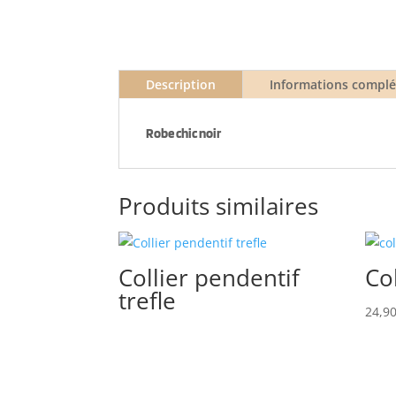
Description
Informations compl
Robe chic noir
Produits similaires
Collier pendentif
Co
trefle
24,9