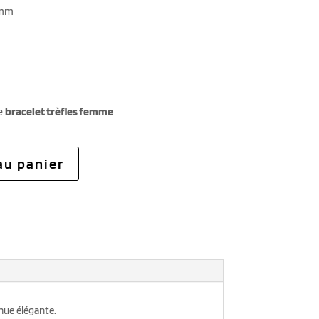
8mm
e
bracelet trèfles femme
au panier
enue élégante.