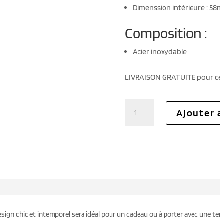
Dimenssion intérieure : 5
Composition :
Acier inoxydable
LIVRAISON GRATUITE pour c
quantité
Ajouter 
de
Bracelet
trèfles
femme
esign chic et intemporel sera idéal pour un cadeau ou à porter avec une t