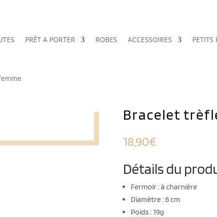
UTES
PRÊT A PORTER
ROBES
ACCESSOIRES
PETITS 
s femme
Bracelet trèf
18,90
€
Détails du produ
Fermoir : à charnière
Diamètre : 6 cm
Poids : 19g