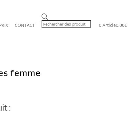
Recherche
de
produits
PRIX
CONTACT
0 Article
0,00€
les femme
it :