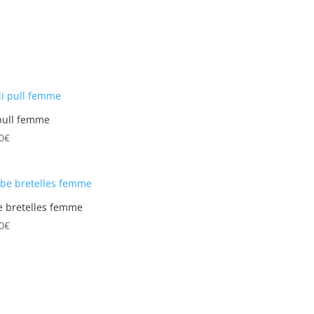
 pull femme
0
€
 bretelles femme
0
€