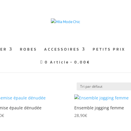
TER
ROBES
ACCESSOIRES
PETITS PRIX
0 Article
0,00€
mise épaule dénudée
Ensemble jogging femme
0
€
28,90
€