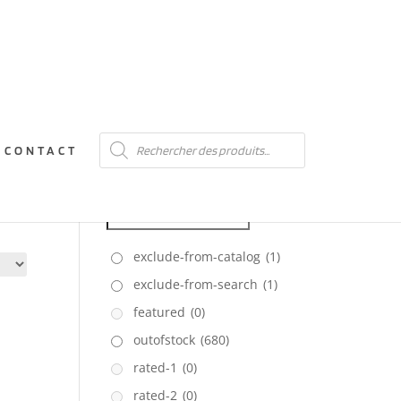
Recherche
CONTACT
de
produits
FILTRER
exclude-from-catalog
(1)
exclude-from-search
(1)
featured
(0)
outofstock
(680)
rated-1
(0)
rated-2
(0)