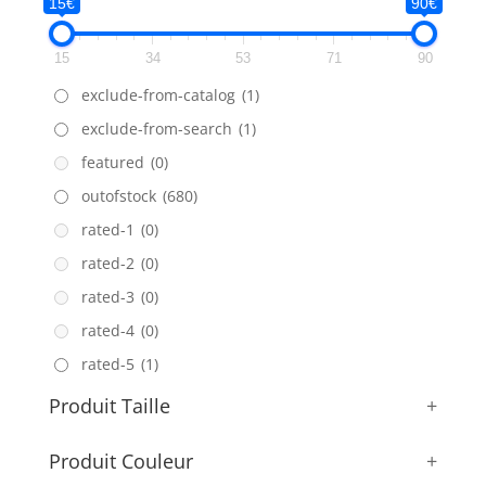
15€
90€
15
34
53
71
90
exclude-from-catalog
(1)
exclude-from-search
(1)
featured
(0)
outofstock
(680)
rated-1
(0)
rated-2
(0)
rated-3
(0)
rated-4
(0)
rated-5
(1)
Produit Taille
+
Produit Couleur
+