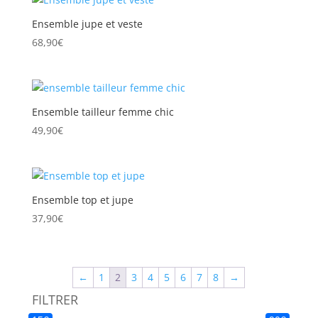
Ensemble jupe et veste
68,90
€
Ensemble tailleur femme chic
49,90
€
Ensemble top et jupe
37,90
€
←
1
2
3
4
5
6
7
8
→
FILTRER